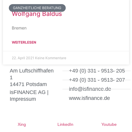
GANZHEITLICHE BERATUNG
Wolfgang Baldus
Bremen
WEITERLESEN
22. April 2021
Keine Kommentare
Am Luftschiffhafen
+49 (0) 331 - 9513- 205
1
+49 (0) 331 - 9513- 207
14471 Potsdam
info@isfinance.de
isFINANCE AG |
www.isfinance.de
Impressum
Xing
LinkedIn
Youtube