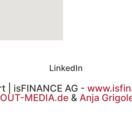
LinkedIn
rt | isFINANCE AG -
www.isfi
OUT-MEDIA.de
&
Anja Grigole