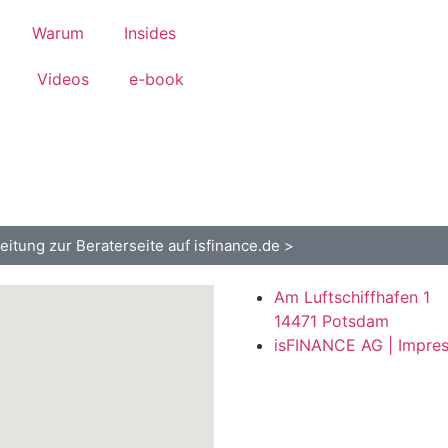
Warum
Insides
Videos
e-book
eitung zur Beraterseite auf isfinance.de >
Am Luftschiffhafen 1
14471 Potsdam
isFINANCE AG | Impre