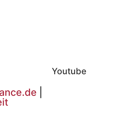
Youtube
nance.de
|
it