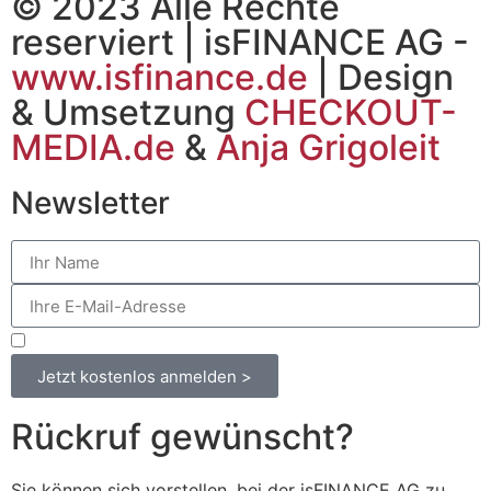
© 2023 Alle Rechte
reserviert | isFINANCE AG -
www.isfinance.de
| Design
& Umsetzung
CHECKOUT-
MEDIA.de
&
Anja Grigoleit
Newsletter
Datenschutzerklärung
Jetzt kostenlos anmelden >
Rückruf gewünscht?
Sie können sich vorstellen, bei der isFINANCE AG zu